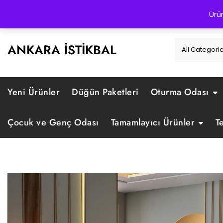
Skip
0312 328 88 88
bilgi@istikbalankara.com
Yunus Emre C
Ürü
to
content
ANKARA İSTIKBAL
Yeni Ürünler
Düğün Paketleri
Oturma Odası
Çocuk ve Genç Odası
Tamamlayıcı Ürünler
T