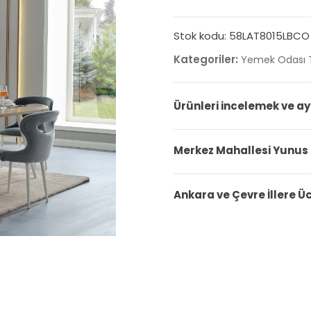
Stok kodu:
58LAT8015LBCO
Kategoriler:
Yemek Odası T
Ürünleri incelemek ve ay
Merkez Mahallesi Yunus
Ankara ve Çevre İllere Ü