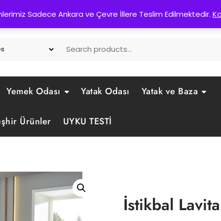
d. No:50 Pursaklar/Ankara
nlerimiz Sadece Ankara ve Çevre İllere Teslim Edilmektedir.
K
Yemek Odası
Yatak Odası
Yatak ve Baza
eşhir Ürünler
UYKU TESTİ
İstikbal Lavi