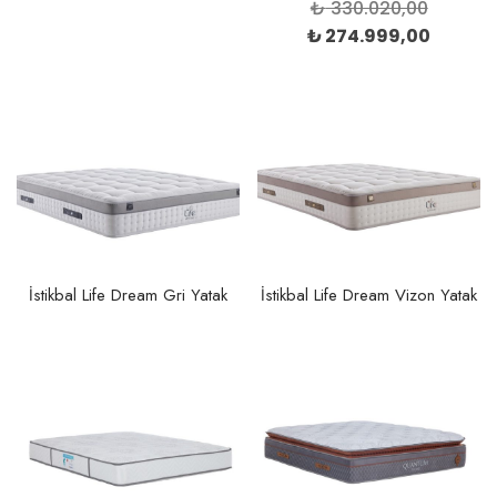
Orijinal
₺
330.020,00
fiyat:
Şu
₺
274.999,00
₺ 330.0
andak
fiyat:
₺ 274.
İstikbal Life Dream Gri Yatak
İstikbal Life Dream Vizon Yatak