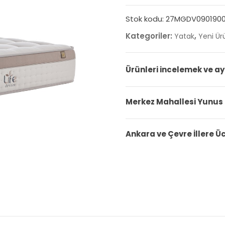
Stok kodu:
27MGDV090190
Kategoriler:
,
Yatak
Yeni Ür
Ürünleri incelemek ve ay
Merkez Mahallesi Yunus
Ankara ve Çevre İllere Ü