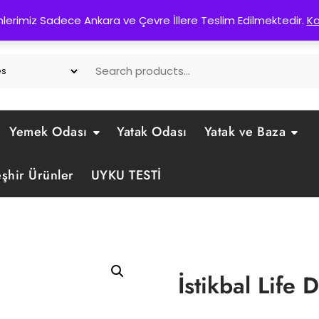
d. No:50 Pursaklar/Ankara
nlerimiz Sadece Ankara ve Çevre İllere Teslim Edilmektedir.
K
Yemek Odası
Yatak Odası
Yatak ve Baza
eşhir Ürünler
UYKU TESTİ
İstikbal Life