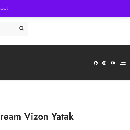
Anasayfa
Hakkımızda
İletişim
apat
 Dream Vizon Yatak