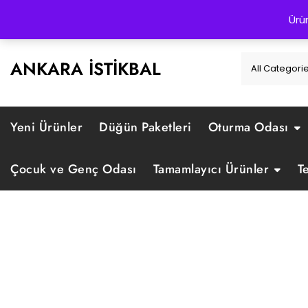
Skip
0312 328 88 88
bilgi@istikbalankara.com
Yunus Emre C
Ürü
to
content
ANKARA İSTIKBAL
Yeni Ürünler
Düğün Paketleri
Oturma Odası
Çocuk ve Genç Odası
Tamamlayıcı Ürünler
T