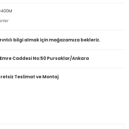
0400M
ünler
rıntılı bilgi almak için mağazamıza bekleriz.
 Emre Caddesi No:50 Pursaklar/Ankara
cretsiz Teslimat ve Montaj