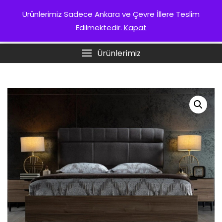
Skip
KURUMSAL
Ürünlerimiz Sadece Ankara ve Çevre İllere Teslim
to
Edilmektedir.
Kapat
content
ANKARA İSTIKBAL
Ürünlerimiz