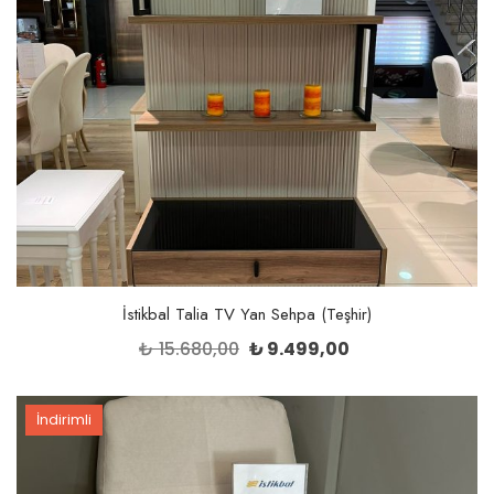
İstikbal Talia TV Yan Sehpa (Teşhir)
Orijinal
Şu
₺
15.680,00
₺
9.499,00
fiyat:
andaki
₺ 15.680,00.
fiyat:
İndirimli
₺ 9.499,00.