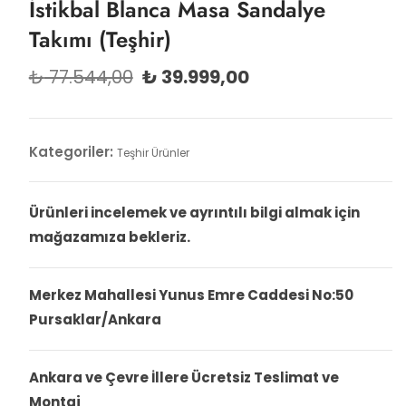
İstikbal Blanca Masa Sandalye
Takımı (Teşhir)
Orijinal
Şu
₺
77.544,00
₺
39.999,00
fiyat:
andaki
₺ 77.544,00.
fiyat:
₺ 39.999,00.
Kategoriler:
Teşhir Ürünler
Ürünleri incelemek ve ayrıntılı bilgi almak için
mağazamıza bekleriz.
Merkez Mahallesi Yunus Emre Caddesi No:50
Pursaklar/Ankara
Ankara ve Çevre İllere Ücretsiz Teslimat ve
Montaj