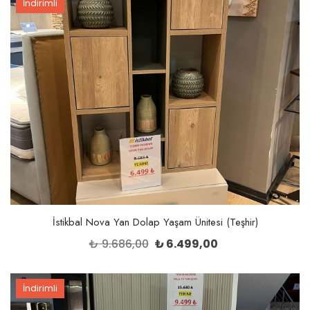
İndirimli
İstikbal Nova Yan Dolap Yaşam Ünitesi (Teşhir)
Orijinal
Şu
₺
9.686,00
₺
6.499,00
fiyat:
andaki
₺ 9.686,00.
fiyat:
İndirimli
₺ 6.499,00.