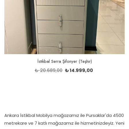
İstikbal Serra Şifonyer (Teşhir)
Orijinal
Şu
₺
20.689,00
₺
14.999,00
fiyat:
andaki
₺ 20.689,00.
fiyat:
₺ 14.999,00.
Ankara İstikbal Mobilya mağazamız ile Pursaklar'da 4500
metrekare ve 7 katlı mağazamız ile hizmetinizdeyiz. Yeni