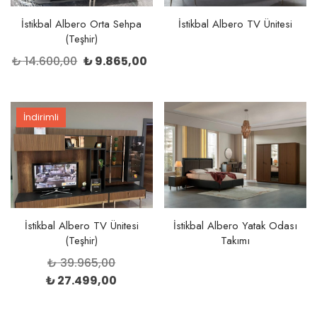
İstikbal Albero Orta Sehpa
İstikbal Albero TV Ünitesi
(Teşhir)
Orijinal
Şu
₺
14.600,00
₺
9.865,00
fiyat:
andaki
₺ 14.600,00.
fiyat:
₺ 9.865,00.
İndirimli
İstikbal Albero TV Ünitesi
İstikbal Albero Yatak Odası
(Teşhir)
Takımı
Orijinal
₺
39.965,00
fiyat:
Şu
₺
27.499,00
₺ 39.965,00.
andaki
fiyat: