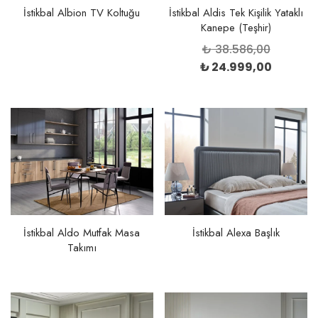
İstikbal Albion TV Koltuğu
İstikbal Aldis Tek Kişilik Yataklı
Kanepe (Teşhir)
Orijinal
₺
38.586,00
fiyat:
Şu
₺
24.999,00
₺ 38.586
andaki
fiyat:
₺ 24.99
İstikbal Aldo Mutfak Masa
İstikbal Alexa Başlık
Takımı