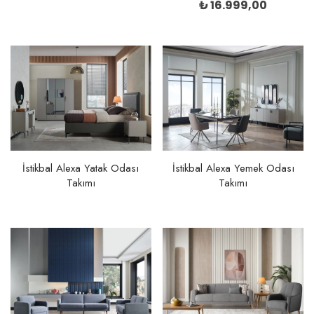
fiyat:
Şu
₺
16.999,00
₺ 30.104
andaki
fiyat:
₺ 16.99
İstikbal Alexa Yatak Odası
İstikbal Alexa Yemek Odası
Takımı
Takımı