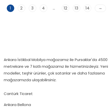
→
1
2
3
4
…
12
13
14
Ankara İstikbal Mobilya mağazamız ile Pursaklar'da 4500
metrekare ve 7 katlı mağazamız ile hizmetinizdeyiz. Yeni
modeller, teşhir ürünler, çok satanlar ve daha fazlasına
mağazamızda ulaşabilirsiniz.
Cantürk Ticaret
Ankara Bellona