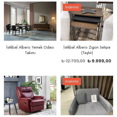
₺ 27.499,00.
İndirimli
İstikbal Albero Yemek Odası
İstikbal Albero Zigon Sehpa
Takımı
(Teşhir)
Orijinal
Ş
₺
12.799,00
₺
9.999,00
fiyat:
a
₺ 12.799,00.
fi
₺ 
İndirimli