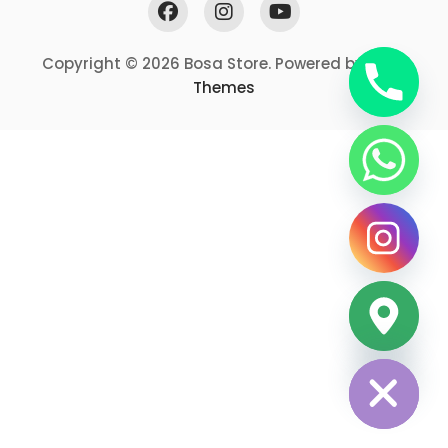
Yatak
Bebek Odası
Genç Odası
Bahçe / Balkon Mobilyası
Sehpa
TV Ünitesi
Hide chaty
Copyright © 2026 Bosa Store. Powered by
Bosa
Themes