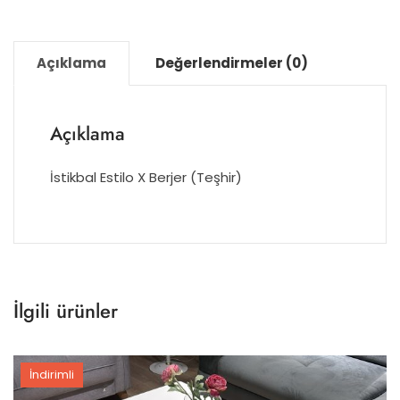
Kategoriler:
Teşhir Ürünler
Ürünleri incelemek ve ayrıntılı bilgi almak için
mağazamıza bekleriz.
Merkez Mahallesi Yunus Emre Caddesi No:50
Pursaklar/Ankara
Ankara ve Çevre İllere Ücretsiz Teslimat ve
Montaj
Açıklama
Değerlendirmeler (0)