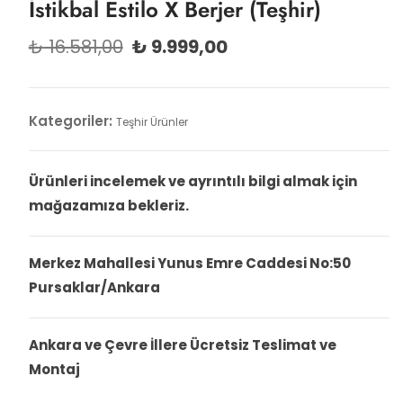
İstikbal Estilo X Berjer (Teşhir)
Orijinal
Şu
₺
16.581,00
₺
9.999,00
fiyat:
andaki
₺ 16.581,00.
fiyat:
₺ 9.999,00.